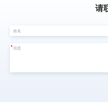
请
*
A
l
t