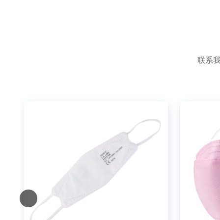
e
r
n
a
t
联系我
i
v
e
: