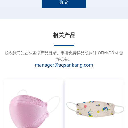
提交
A
l
t
e
相关产品
r
n
a
联系我们的团队索取产品目录、申请免费样品或探讨 OEM/ODM 合
t
作机会。
manager@aqsankang.com
i
v
e
: