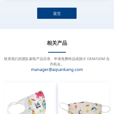
提交
A
l
t
e
相关产品
r
n
a
联系我们的团队索取产品目录、申请免费样品或探讨 OEM/ODM 合
t
作机会。
manager@aqsankang.com
i
v
e
: