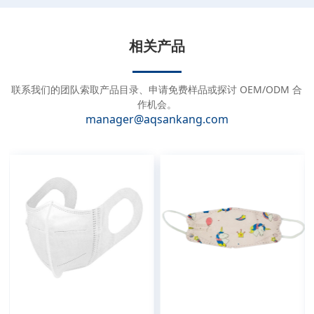
l
t
e
相关产品
r
n
a
联系我们的团队索取产品目录、申请免费样品或探讨 OEM/ODM 合
t
作机会。
manager@aqsankang.com
i
v
e
: