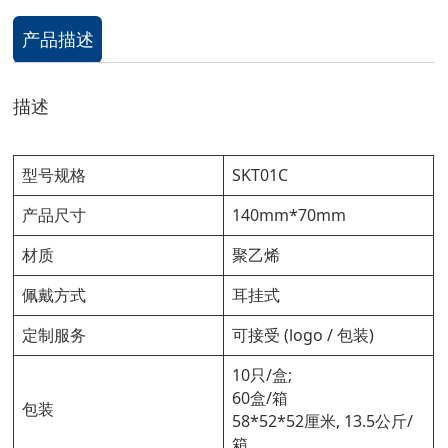
产品描述
描述
型号规格
SKT01C
产品尺寸
140mm*70mm
材质
聚乙烯
佩戴方式
耳挂式
定制服务
可接受 (logo / 包装)
10只/盒;
60盒/箱
包装
58*52*52厘米, 13.5公斤/
箱