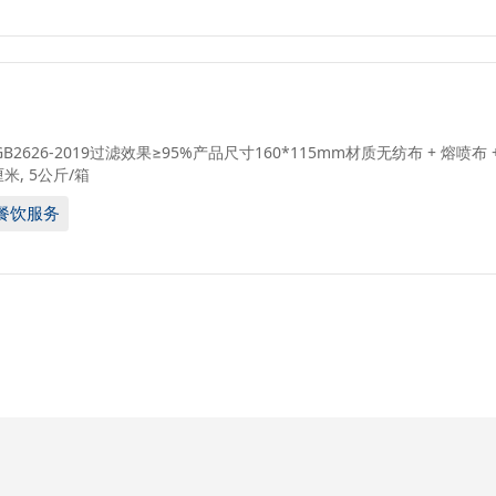
2626-2019过滤效果≥95%产品尺寸160*115mm材质无纺布 + 熔喷布 
厘米, 5公斤/箱
及餐饮服务