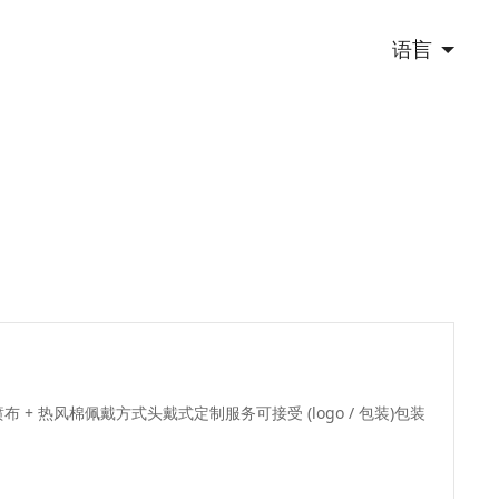
语言
喷布 + 热风棉佩戴方式头戴式定制服务可接受 (logo / 包装)包装