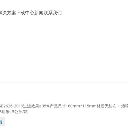
解决方案
下载中心
新闻
联系我们
B2626-2019过滤效果≥95%产品尺寸160mm*115mm材质无纺布 + 熔
28厘米, 5公斤/箱
器