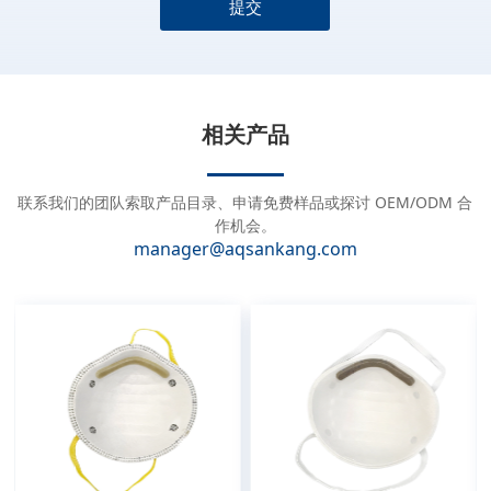
提交
A
l
t
e
相关产品
r
n
a
联系我们的团队索取产品目录、申请免费样品或探讨 OEM/ODM 合
t
作机会。
manager@aqsankang.com
i
v
e
: