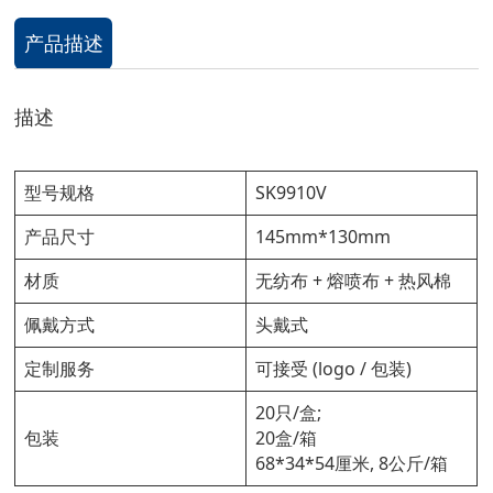
产品描述
描述
型号规格
SK9910V
产品尺寸
145mm*130mm
材质
无纺布 + 熔喷布 + 热风棉
佩戴方式
头戴式
定制服务
可接受 (logo / 包装)
20只/盒;
包装
20盒/箱
68*34*54厘米, 8公斤/箱