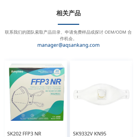
t
e
相关产品
r
n
a
联系我们的团队索取产品目录、申请免费样品或探讨 OEM/ODM 合
t
作机会。
manager@aqsankang.com
i
v
e
:
SK202 FFP3 NR
SK9332V KN95