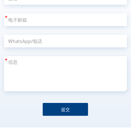
*
*
提交
A
l