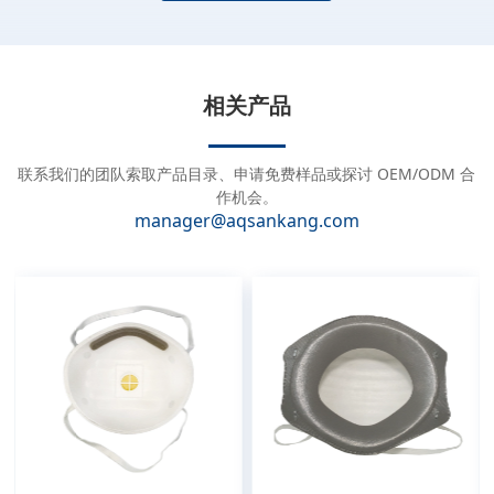
A
l
t
e
相关产品
r
n
a
联系我们的团队索取产品目录、申请免费样品或探讨 OEM/ODM 合
t
作机会。
manager@aqsankang.com
i
v
e
: