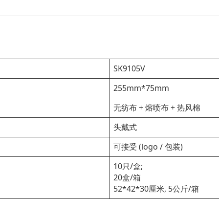
SK9105V
255mm*75mm
无纺布 + 熔喷布 + 热风棉
头戴式
可接受 (logo / 包装)
10只/盒;
20盒/箱
52*42*30厘米, 5公斤/箱