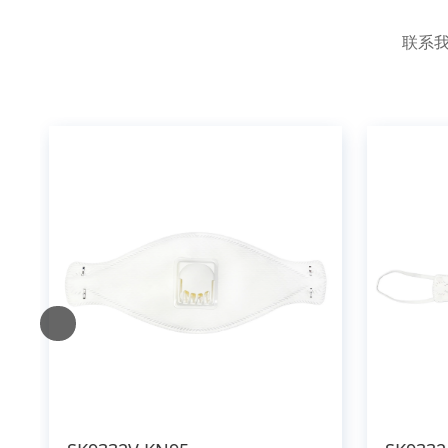
a
t
联系我
i
v
e
: