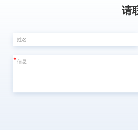
请
*
A
l
t