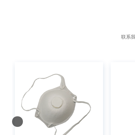
e
r
n
a
t
联系我
i
v
e
: