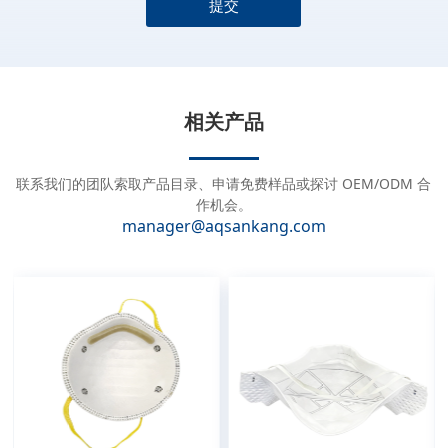
提交
A
l
t
e
相关产品
r
n
a
联系我们的团队索取产品目录、申请免费样品或探讨 OEM/ODM 合
t
作机会。
manager@aqsankang.com
i
v
e
: