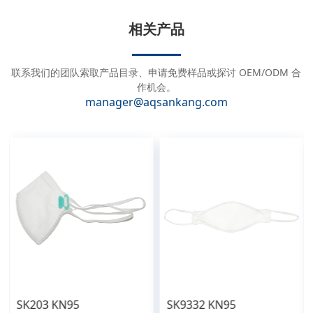
t
e
相关产品
r
n
a
联系我们的团队索取产品目录、申请免费样品或探讨 OEM/ODM 合
t
作机会。
manager@aqsankang.com
i
v
e
:
SK203 KN95
SK9332 KN95