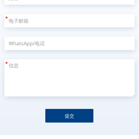
*
*
提交
A
l