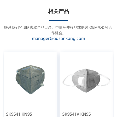
t
e
相关产品
r
n
a
联系我们的团队索取产品目录、申请免费样品或探讨 OEM/ODM 合
t
作机会。
manager@aqsankang.com
i
v
e
:
SK9541 KN95
SK9541V KN95