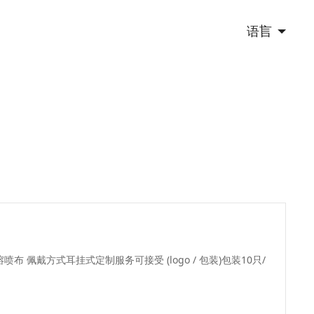
语言
 熔喷布 佩戴方式耳挂式定制服务可接受 (logo / 包装)包装10只/