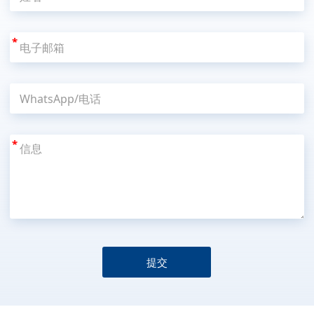
*
*
提交
A
l