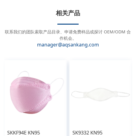
t
e
相关产品
r
n
a
联系我们的团队索取产品目录、申请免费样品或探讨 OEM/ODM 合
t
作机会。
manager@aqsankang.com
i
v
e
:
SKKF94E KN95
SK9332 KN95