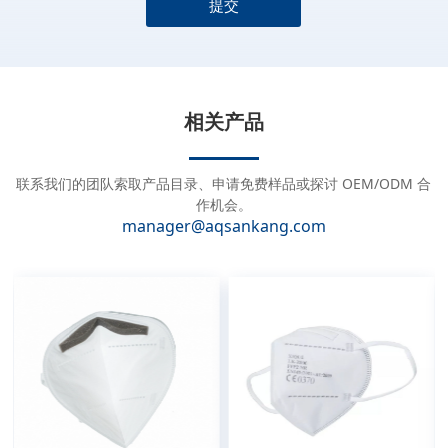
提交
A
l
t
e
相关产品
r
n
a
联系我们的团队索取产品目录、申请免费样品或探讨 OEM/ODM 合
t
作机会。
manager@aqsankang.com
i
v
e
: