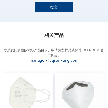
提交
A
l
t
e
相关产品
r
n
a
联系我们的团队索取产品目录、申请免费样品或探讨 OEM/ODM 合
t
作机会。
manager@aqsankang.com
i
v
e
: